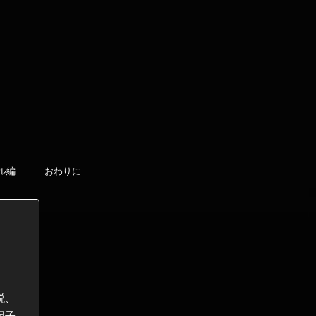
ル編
おわりに
説、
因子