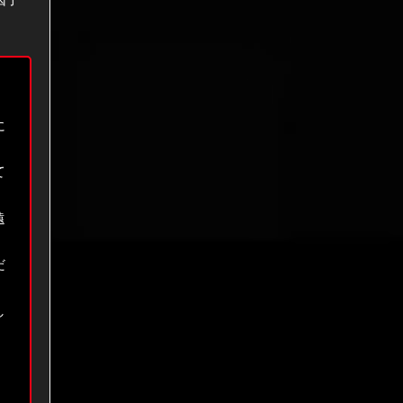
に
て
遠
だ
し