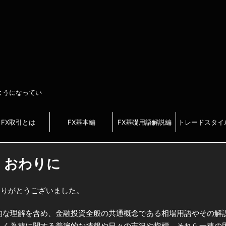
べるようになってい
FX取引とは
FX基本編
FX基礎用語解説編
トレードスタイ
おわりに
ただきありがとうございました。
に関する初歩的な理解を含め、金融投資全般の共通概念である相場用語やその解
しく為替に関する普遍的な情報や日々の市況や指標、それら一連の