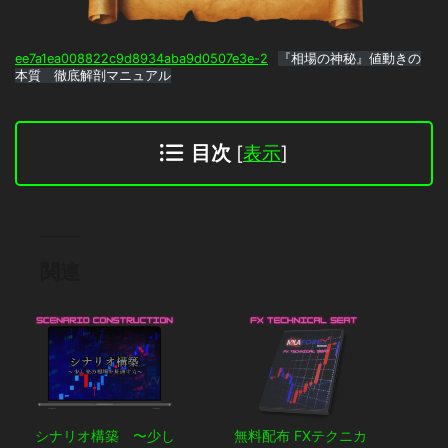
ee7a1ea008822c9d8934aba9d0507e3e-2
『相場の神秘』値動きの
本質 徹底解剖マニュアル
目次
[
表示
]
関連
シナリオ構築 〜少し
無料配布 FXテクニカ